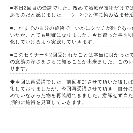
■本日
2
回目の受講でした。改めて治療が技術だけで
あるのだと感じました。
1
つ、
2
つと体に染み込ませ
■これまでの自分の施術で、いかにタッチが雑であっ
いたか、とても明確になりました。今日習った事を
化していけるよう実践していきます。
■このセミナーを
2
回受けれたことは本当に良かった
の意義の深さをさらに知ることが出来ました。この
ります。
◆今回は再受講でした。前回参加させて頂いた後し
術しておりましたが、今回再受講させて頂き、自分
めていなかった物を再確認できました。意識せず当
期的に施術を見直していきます。