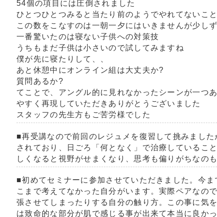
54個の項目には圧倒されました
ひとつひとつみると当たり前のようでやれてないこ
この数をこなすのは一朝一夕にはいきませんが少し
一番驚いたのは寝ない子供への対策技
うちもまだ子供は小さいので試してみますね
僕が先に寝たりして、、
あと休憩中にオンライン組は大丈夫か?
質問あるか?
てことで、アングル的に見れなかったシーンが一つ
やすく再現していただきありがとうございました
スタッフの先生方もご苦労様でした
■再受講なので前回のレジュメを復習して挑みました
されており、日ごろ「何となく」で治療しているこ
しくなると視野がせまくなり、思考も偏りがちなの
■初めてセミナーに参加させていただきました。今ま
こまで考えてなかった自分がいます。実際ペアなの
張させてしまったりする自分の触り方。この事に気
は致命的な部分が肌で感じる事が出来て本当に良か