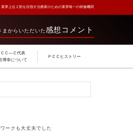
業界上位２割を目指す治療家のための業界唯一の研修機関
感想コメント
さまからいただいた
ＰＣＣ―Ｃ代表
ＰＣＣヒストリー
谷博幸について
のワークも大丈夫でした