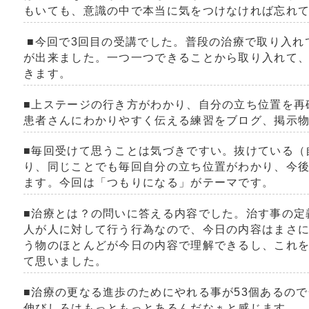
もいても、意識の中で本当に気をつけなければ忘れ
■今回で
3
回目の受講でした。普段の治療で取り入れ
が出来ました。一つ一つできることから取り入れて
きます。
■上ステージの行き方がわかり、自分の立ち位置を再
患者さんにわかりやすく伝える練習をブログ、掲示
■毎回受けて思うことは気づきですい。抜けている（
り、同じことでも毎回自分の立ち位置がわかり、今
ます。今回は「つもりになる」がテーマです。
■治療とは？の問いに答える内容でした。治す事の定
人が人に対して行う行為なので、今日の内容はまさ
う物のほとんどが今日の内容で理解できるし、これ
て思いました。
■治療の更なる進歩のためにやれる事が
53
個あるので
伸びしろはもっともっとあるんだなぁと感じます。