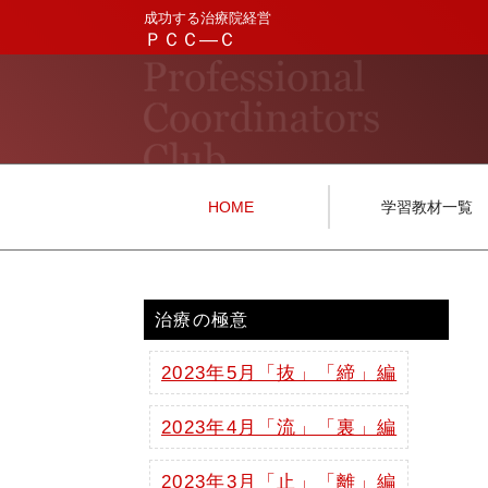
成功する治療院経営
ＰＣＣ―Ｃ
HOME
学習教材一覧
治療の極意
2023年5月「抜」「締」編
2023年4月「流」「裏」編
2023年3月「止」「離」編