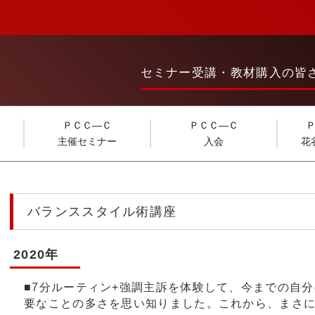
セミナー受講・教材購入の皆
ＰＣＣ―Ｃ
ＰＣＣ―Ｃ
主催セミナー
入会
花
バランススタイル術講座
2020年
■
7
分ルーティン
+
強調主訴を体験して、今までの自分
要なことの多さを思い知りました。これから、まさ