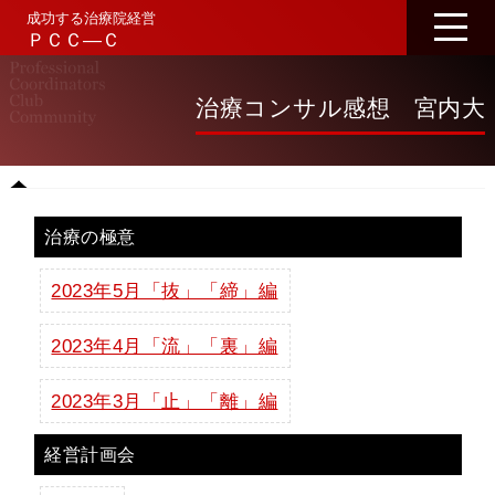
成功する治療院経営
ＰＣＣ―Ｃ
治療コンサル感想 宮内大
治療の極意
2023年5月「抜」「締」編
2023年4月「流」「裏」編
2023年3月「止」「離」編
経営計画会