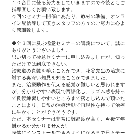
１０合目に登る努力をしていきますので今後ともご
指導宜しくお願い致します。
今回のセミナー開催にあたり、教材の準備、オンラ
イン配信等して頂きスタッフの方々のご尽力に心よ
り感謝致します。
◆全３回に及ぶ極意セミナーの講義について、誠に
ありがとうございました。
思い切って極意セミナーに申し込みましたが、知っ
ただけでは到底できない、
治療道の真髄を学ぶことができ、花谷先生の治療に
対する奥深い知見を知ることができました。
また、治療動作を伝える感覚が難しいと思われます
が、分かりやすい表現で言語化し、リズム感を持っ
て反復練習しやすいところまで落とし込んで頂いた
ことにより、日常の治療活動で再現性を持って治療
に生かすことができそうです。
ただ、本セミナーは非常に難易度が高く、今後何年
掛かるか分かりませんが、
身体にインストールできるようになるまで日々テー