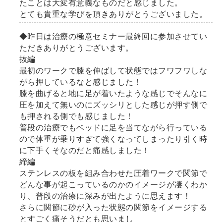
たことは大変有意義なものだと感じました。
とても貴重な学びを頂きありがとうございました。
◆昨日は治療の極意セミナー最終回に参加させてい
ただきありがとうございます。
抜編
最初のワークで膝を伸ばして状態ではフワフワしな
がら押しているなと感じました！
膝を曲げると地に足が着いたような感じでそんなに
圧を加えて無いのにズッシリとした感じが押す側で
も押される側でも感じました！
普段の治療でもベッドに足を当てながら行っている
ので体重が乗りすぎて強くなってしまったり引く時
に下手くそなのだと痛感しました！
締編
ステンレスの板を組み合わせた圧着ワークで関節で
どんな事が起こっているのかのイメージが凄くわか
り、普段の治療に深みが出たように思えます！
さらに関節に砂が入った状態の関節をイメージする
とすごく痛そうだとも思いまし