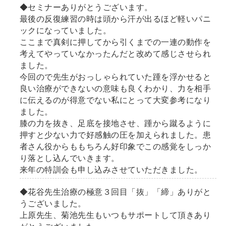
◆セミナーありがとうございます。
最後の反復練習の時は頭から汗が出るほど軽いパニ
ックになっていました。
ここまで真剣に押してから引くまでの一連の動作を
考えてやっていなかったんだと改めて感じさせられ
ました。
今回ので先生がおっしゃられていた踵を浮かせると
良い治療ができないの意味も良くわかり、力を相手
に伝えるのが得意でない私にとって大変参考になり
ました。
膝の力を抜き、足底を接地させ、踵から蹴るように
押すと少ない力で好感触の圧を加えられました。患
者さん役からももちろん好印象でこの感覚をしっか
り落とし込んでいきます。
来年の特訓会も申し込みさせていただきました。
◆花谷先生治療の極意３回目「抜」「締」ありがと
うございました。
上原先生、菊池先生もいつもサポートして頂きあり