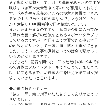
まず率直な感想として、3回の講義があったのですが
吸収すべき事が大量過ぎて頭の中が混乱しておりま
す。花谷先生が現在のところの極意と位置づけされ
る物ですので当たり前の事なんでしょうけど、とに
かく素振り1000回精神で日々精進いたします。
また、たまたまなのですが、私自身今期に入ってか
ら動作改善・解析の勉強をとあるスポーツクラブで
しているのですが、昨日そこで学習できた事と本日
の内容とがリンクして一気に腑に落とす事ができま
した。こういった事の真髄というのは全て繋がって
いるのだなと驚きです。
まだまだ3回講義を聞いた・知っただけのレベルです
ので身体にフルインストールできるまで、またそれ
以上にできるまで、治療家人生を終えるまで日々探
求していきたいと思います。
◆治療の極意セミナー
「抜」「締」編ご指導いただきましてありがとうご
ざいました。
今までは抜重による膝の使い方を意識した治療をし