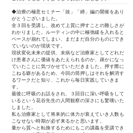
◆治療の極意セミナー「抜」「締」編の開催をあり
がとうございました。
全３回を受講し、改めて上質に押すことの難しさが
わかりました。ルーティンの中に極弛緩を入れると
ペースが崩れてしまい、まだまだ自分のものにでき
ていないのが現状です。
現状変化未来の提供、未病など治療家としてどれだ
け患者さんに価値をあたえられるのか、疎かになっ
ていたことに気づかせていただきました。押す際に
こねる癖があるため、今回の筒押しはそれを解消す
るワークだと知り、これから毎日実践していきま
す。
最後に呼吸のお話をされ、３回目に深い呼吸をして
いるという花谷先生の人間観察の深さにも驚嘆いた
しました。
私も治療家として将来的に体力が衰えていき人数も
こなせない時期が必ず来るかと思います。
量から質へと転換するためにもこの講義を受講でき