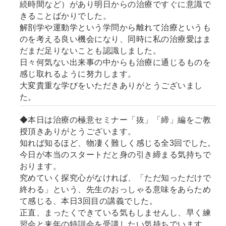
続時間など）があり明日からの治療ですぐに意識で
きることばかりでした。
解剖学や運動学という学問から離れて治療というも
のを考える良い機会になり、同時に私の治療愛はま
だまだ足りないことも認識しました。
日々何気ない出来事の中からも治療に通じるものを
感じ取れるように努力します。
大変貴重な学びをいただきありがとうございまし
た。
◆本日は治療の極意セミナー「抜」「締」編をご教
授頂きありがとうございます。
知れば知るほど、物凄く難しく感じる全3回でした。
今日が本当のスタートだと身の引き締まる気持ちで
おります。
究めていく探究心がなければ、「ただ知っただけで
終わる」という、先生のおっしゃる意味をあらため
て感じる、本日3回目の講義でした。
正直、まったくできている気もしませんし、早く練
習会と来年の特訓会を受講したい気持ちでいます。