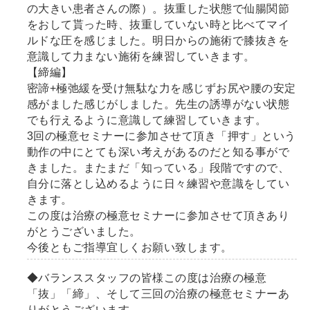
の大きい患者さんの際）。抜重した状態で仙腸関節
をおして貰った時、抜重していない時と比べてマイ
ルドな圧を感じました。明日からの施術で膝抜きを
意識して力まない施術を練習していきます。
【締編】
密諦+極弛緩を受け無駄な力を感じずお尻や腰の安定
感がました感じがしました。先生の誘導がない状態
でも行えるように意識して練習していきます。
3回の極意セミナーに参加させて頂き「押す」という
動作の中にとても深い考えがあるのだと知る事がで
きました。またまだ「知っている」段階ですので、
自分に落とし込めるように日々練習や意識をしてい
きます。
この度は治療の極意セミナーに参加させて頂きあり
がとうございました。
今後ともご指導宜しくお願い致します。
◆バランススタッフの皆様この度は治療の極意
「抜」「締」、そして三回の治療の極意セミナーあ
りがとうございます。