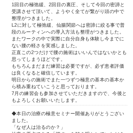
1回目の極弛緩、2回目の裏圧、そして今回の密諦と
受講させて頂いて、ようやく全てが繋がり頭の中で
整理がつきました。
L2に対して極弛緩、仙腸関節へは密諦に絞る事で普
段のルーティンへの導入方法も整理がつきました。
またワークの中で実際に自分自身も体験し今までに
ない腰の軽さを実感しました。
正直この2つだけで腰の施術はいいんではないかとも
思ってしまうほどです。
もちろんまだまだ練習は必要ですが、必ず患者評価
は良くなると確信しています。
明日からの施術でまた一つずつ極意の基本の基本か
ら積み重ねていこうと思っております。
7月の練習会も参加させていただきますので、今後と
もよろしくお願いいたします。
◆本日の治療の極意セミナー開催ありがとうござい
ました。
「なぜ人は治るのか？」