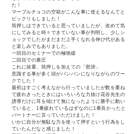
た！
マーブルチョコの空箱がこんな事に使えるなんてと
ビックリもしました！
筒押しはできていると思っていましたが、改めて気
にしてみると時々できていない事が判明し、少しシ
ョックでしたがまだまだ上手くなれる伸び代がある
と楽しみでもありました。
一回目のセミナーでの極弛緩
二回目での裏圧
これに抜重、筒押しを加えての「密諦」
意識する事が多く頭がパンパンになりながらのワー
クでした！
最初はすごく考えながら行っていましたが数を重ね
て疲れきったときにはいろいろな力抜け花谷先生の
誘導だけに耳を傾けて無になったように勝手に動い
ていると、1番疲れているはずなのに1番良かったと
パートナーに言っていただけました！
いかに自分が無駄な力を使って押すという行為をし
ていたんだなと感じました！