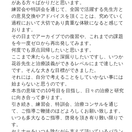
がある方々ばかりだと思います。
練習会や特訓会を通じて、全国で活躍する先生方と
の意見交換やアドバイスを頂くことは、究めていく
過程において大切であり貴重な体験になると感じて
おります。
その日までアーカイブでの復習や、これまでの課題
を今一度ゼロから再出発してみます。
何度でも原点回帰したいと思います。
ここまで来たらもっと深掘りしたいですし、いつか
花谷先生と治療談義ができるレベルにまで達したい
です。そんな大きな目標ができました。
それには、自分で考えることをしていかない事には
始まらないと思うのです。
本当の意味での10号目を目指し、日々の治療と研究
に向き合って参ります。
引き続き、練習会、特訓会、治療コンサルを通じ
て、ご指導ご鞭撻のほどよろしくお願い致します。
いつも多大なるご指導、啓発を頂き有り難い限りで
す。
セミナーをいつも陰ながら支えて頂いているバラン