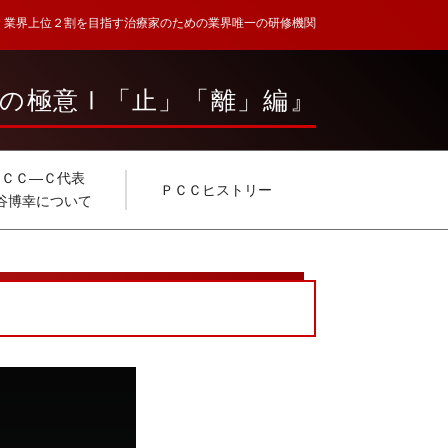
業界上位２割を目指す治療家のための業界唯一の研修機関
の極意Ⅰ「止」「離」編』
ＰＣＣ―Ｃ代表
ＰＣＣヒストリー
谷博幸について