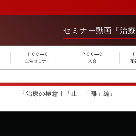
セミナー動画『治療
ＰＣＣ―Ｃ
ＰＣＣ―Ｃ
主催セミナー
入会
花
『治療の極意Ⅰ「止」「離」編』