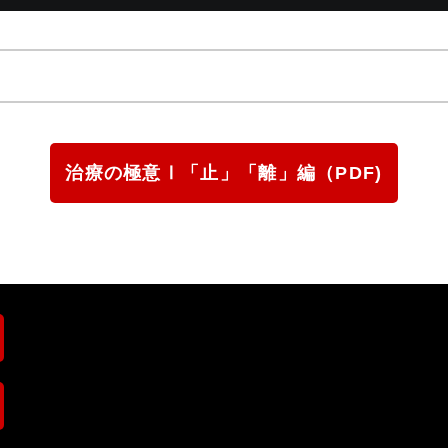
治療の極意Ⅰ「止」「離」編（PDF)