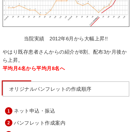
当院実績
2012
年
6
月から大幅上昇
!!
やはり既存患者さんからの紹介が
8
割、配布
3
か月後か
ら上昇。
平均月4名から平均月8名へ
オリジナルパンフレットの作成順序
ネット申込・振込
パンフレット作成案内