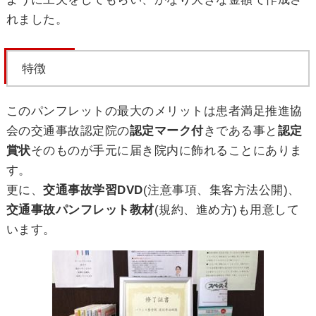
れました。
特徴
このパンフレットの最大のメリットは患者満足推進協
会の交通事故認定院の
認定マーク付
きである事と
認定
賞状
そのものが手元に届き院内に飾れることにありま
す。
更に、
交通事故学習DVD
(注意事項、集客方法公開)、
交通事故パンフレット教材
(規約、進め方)も用意して
います。